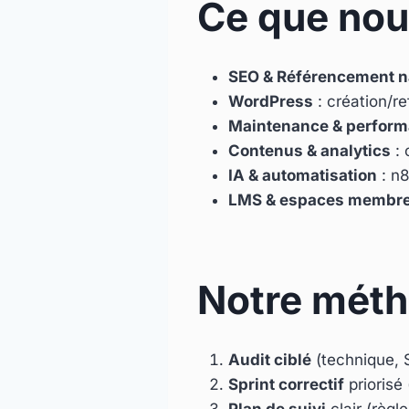
Ce que nous
SEO & Référencement n
WordPress
: création/r
Maintenance & perfor
Contenus & analytics
: 
IA & automatisation
: n8
LMS & espaces membr
Notre méth
Audit ciblé
(technique, 
Sprint correctif
priorisé
Plan de suivi
clair (règl