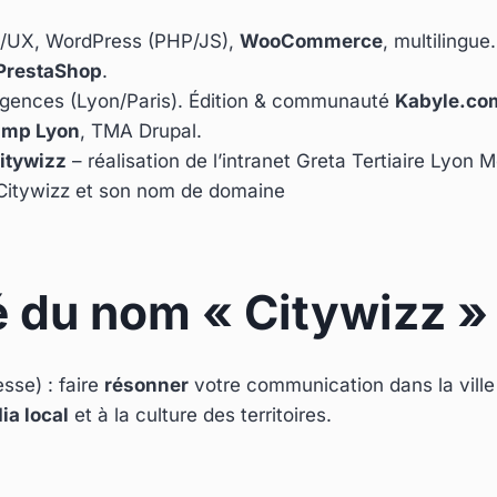
/UX, WordPress (PHP/JS),
WooCommerce
, multilingue.
PrestaShop
.
agences (Lyon/Paris). Édition & communauté
Kabyle.co
amp Lyon
, TMA Drupal.
itywizz
– réalisation de l’intranet Greta Tertiaire Lyon 
Citywizz et son nom de domaine
té du nom « Citywizz »
esse) : faire
résonner
votre communication dans la ville e
a local
et à la culture des territoires.