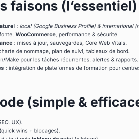
 faisons (l’essentiel)
aturel
:
local (Google Business Profile) & international (m
efonte,
WooCommerce
, performance & sécurité.
mance
: mises à jour, sauvegardes, Core Web Vitals.
charte de nommage, plan de suivi, tableaux de bord.
n/Make pour les tâches récurrentes, alertes & rapports.
es
: intégration de plateformes de formation pour centre
ode (simple & efficac
SEO, UX).
 (quick wins + blocages).
e du jeu) puis
tableau de suivi
(pilotage).