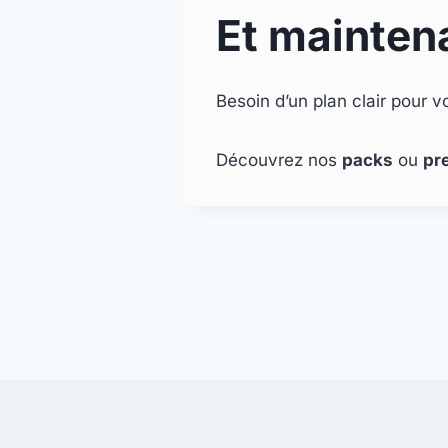
Et mainten
Besoin d’un plan clair pour vot
Découvrez nos
packs
ou
pr
Navigation
de
l’article