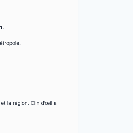
m
.
Métropole.
t la région. Clin d’œil à