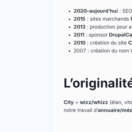
2020–aujourd’hui
: SEO
2015
: sites marchands
2013
: production pour 
2011
: sponsor
DrupalC
2010
: création du site
C
2007 : création du nom 
L’originali
City
+
wizz/whizz
(élan, vit
notre travail d’
annuaire/médi