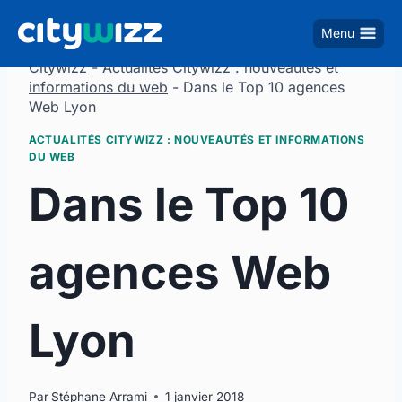
Aller
Menu
au
contenu
Citywizz
-
Actualités Citywizz : nouveautés et
informations du web
-
Dans le Top 10 agences
Web Lyon
ACTUALITÉS CITYWIZZ : NOUVEAUTÉS ET INFORMATIONS
DU WEB
Dans le Top 10
agences Web
Lyon
Par
Stéphane Arrami
1 janvier 2018